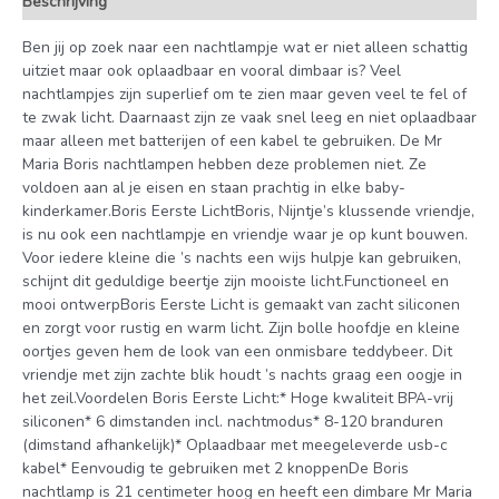
Beschrijving
Ben jij op zoek naar een nachtlampje wat er niet alleen schattig
uitziet maar ook oplaadbaar en vooral dimbaar is? Veel
nachtlampjes zijn superlief om te zien maar geven veel te fel of
te zwak licht. Daarnaast zijn ze vaak snel leeg en niet oplaadbaar
maar alleen met batterijen of een kabel te gebruiken. De Mr
Maria Boris nachtlampen hebben deze problemen niet. Ze
voldoen aan al je eisen en staan prachtig in elke baby-
kinderkamer.Boris Eerste LichtBoris, Nijntje’s klussende vriendje,
is nu ook een nachtlampje en vriendje waar je op kunt bouwen.
Voor iedere kleine die ’s nachts een wijs hulpje kan gebruiken,
schijnt dit geduldige beertje zijn mooiste licht.Functioneel en
mooi ontwerpBoris Eerste Licht is gemaakt van zacht siliconen
en zorgt voor rustig en warm licht. Zijn bolle hoofdje en kleine
oortjes geven hem de look van een onmisbare teddybeer. Dit
vriendje met zijn zachte blik houdt ’s nachts graag een oogje in
het zeil.Voordelen Boris Eerste Licht:* Hoge kwaliteit BPA-vrij
siliconen* 6 dimstanden incl. nachtmodus* 8-120 branduren
(dimstand afhankelijk)* Oplaadbaar met meegeleverde usb-c
kabel* Eenvoudig te gebruiken met 2 knoppenDe Boris
nachtlamp is 21 centimeter hoog en heeft een dimbare Mr Maria