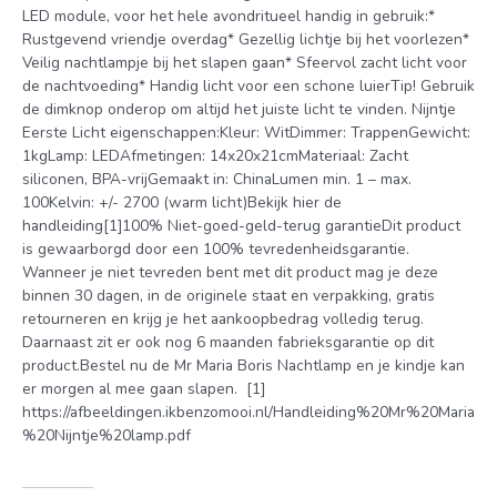
LED module, voor het hele avondritueel handig in gebruik:*
Rustgevend vriendje overdag* Gezellig lichtje bij het voorlezen*
Veilig nachtlampje bij het slapen gaan* Sfeervol zacht licht voor
de nachtvoeding* Handig licht voor een schone luierTip! Gebruik
de dimknop onderop om altijd het juiste licht te vinden. Nijntje
Eerste Licht eigenschappen:Kleur: WitDimmer: TrappenGewicht:
1kgLamp: LEDAfmetingen: 14x20x21cmMateriaal: Zacht
siliconen, BPA-vrijGemaakt in: ChinaLumen min. 1 – max.
100Kelvin: +/- 2700 (warm licht)Bekijk hier de
handleiding[1]100% Niet-goed-geld-terug garantieDit product
is gewaarborgd door een 100% tevredenheidsgarantie.
Wanneer je niet tevreden bent met dit product mag je deze
binnen 30 dagen, in de originele staat en verpakking, gratis
retourneren en krijg je het aankoopbedrag volledig terug.
Daarnaast zit er ook nog 6 maanden fabrieksgarantie op dit
product.Bestel nu de Mr Maria Boris Nachtlamp en je kindje kan
er morgen al mee gaan slapen. [1]
https://afbeeldingen.ikbenzomooi.nl/Handleiding%20Mr%20Maria
%20Nijntje%20lamp.pdf