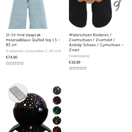
12-24 mnd slaapzak
Waterschoen Kinderen /
mineraalblauw Quilted tog 1.5 –
Zwemschoen / Zwemslof /
85 cm
Antislip Schoen / Gymschoen –
Zwart
4-seizoenen slaapzakken 1-36 mnd
Kinderkleding
€
74,90
€
16,99
Waardering
0
Waardering
uit
0
5
uit
5