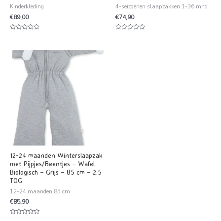
Kinderkleding
4-seizoenen slaapzakken 1-36 mnd
€
89,00
€
74,90
Waardering
Waardering
0
0
uit
uit
5
5
12-24 maanden Winterslaapzak
met Pijpjes/Beentjes – Wafel
Biologisch – Grijs – 85 cm – 2.5
TOG
12-24 maanden 85 cm
€
85,90
Waardering