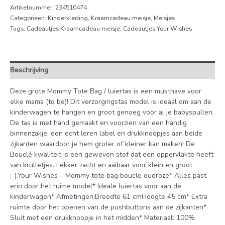
Artikelnummer:
234510474
Categorieën:
Kinderkleding
,
Kraamcadeau meisje
,
Meisjes
Tags:
Cadeautjes Kraamcadeau meisje
,
Cadeautjes Your Wishes
Beschrijving
Deze grote Mommy Tote Bag / luiertas is een musthave voor
elke mama (to be)! Dit verzorgingstas model is ideaal om aan de
kinderwagen te hangen en groot genoeg voor al je babyspullen.
De tas is met hand gemaakt en voorzien van een handig
binnenzakje, een echt leren label en drukknoopjes aan beide
zijkanten waardoor je hem groter of kleiner kan maken! De
Bouclé kwaliteit is een geweven stof dat een oppervlakte heeft
van krulletjes. Lekker zacht en aaibaar voor klein en groot
;-).Your Wishes – Mommy tote bag boucle oudroze* Alles past
erin door het ruime model* Ideale luiertas voor aan de
kinderwagen* Afmetingen:Breedte 61 cmHoogte 45 cm* Extra
ruimte door het openen van de pushbuttons aan de zijkanten*
Sluit met een drukknoopje in het midden* Materiaal: 100%