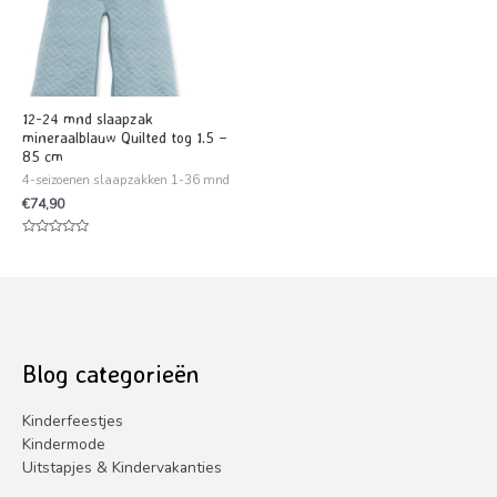
12-24 mnd slaapzak
mineraalblauw Quilted tog 1.5 –
85 cm
4-seizoenen slaapzakken 1-36 mnd
€
74,90
Waardering
0
uit
5
Blog categorieën
Kinderfeestjes
Kindermode
Uitstapjes & Kindervakanties