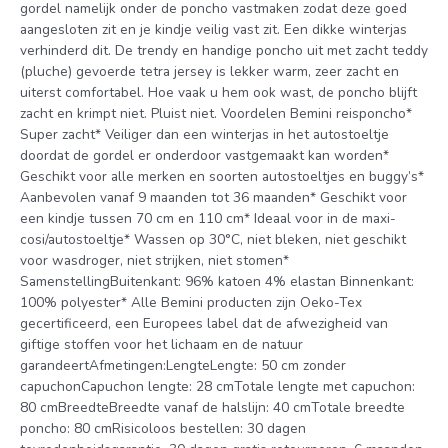
gordel namelijk onder de poncho vastmaken zodat deze goed
aangesloten zit en je kindje veilig vast zit. Een dikke winterjas
verhinderd dit. De trendy en handige poncho uit met zacht teddy
(pluche) gevoerde tetra jersey is lekker warm, zeer zacht en
uiterst comfortabel. Hoe vaak u hem ook wast, de poncho blijft
zacht en krimpt niet. Pluist niet. Voordelen Bemini reisponcho*
Super zacht* Veiliger dan een winterjas in het autostoeltje
doordat de gordel er onderdoor vastgemaakt kan worden*
Geschikt voor alle merken en soorten autostoeltjes en buggy’s*
Aanbevolen vanaf 9 maanden tot 36 maanden* Geschikt voor
een kindje tussen 70 cm en 110 cm* Ideaal voor in de maxi-
cosi/autostoeltje* Wassen op 30°C, niet bleken, niet geschikt
voor wasdroger, niet strijken, niet stomen*
SamenstellingBuitenkant: 96% katoen 4% elastan Binnenkant:
100% polyester* Alle Bemini producten zijn Oeko-Tex
gecertificeerd, een Europees label dat de afwezigheid van
giftige stoffen voor het lichaam en de natuur
garandeertAfmetingen:LengteLengte: 50 cm zonder
capuchonCapuchon lengte: 28 cmTotale lengte met capuchon:
80 cmBreedteBreedte vanaf de halslijn: 40 cmTotale breedte
poncho: 80 cmRisicoloos bestellen: 30 dagen