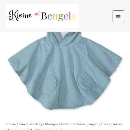
Ga
naar
Hoof
de
inhoud
Home
/
Kinderkleding
/
Meisjes
/
Kraamcadeaus jongen
/ Reis poncho