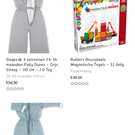
Slaapzak 4 seizoenen 24-36
Builders Bouwplaats
maanden Pady Dunes – Grijs
Magnetische Tegels – 32 delig
Streep – 110 cm – 2.0 Tog
Kinderkleding
24-36 maanden 100 cm
€
49,00
€
94,90
Waardering
0
Waardering
uit
0
5
uit
5