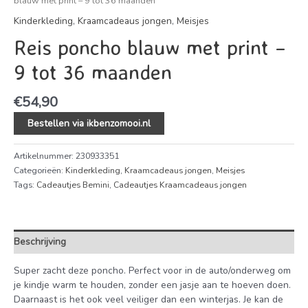
blauw met print – 9 tot 36 maanden
Kinderkleding
,
Kraamcadeaus jongen
,
Meisjes
Reis poncho blauw met print –
9 tot 36 maanden
€
54,90
Bestellen via ikbenzomooi.nl
Artikelnummer:
230933351
Categorieën:
Kinderkleding
,
Kraamcadeaus jongen
,
Meisjes
Tags:
Cadeautjes Bemini
,
Cadeautjes Kraamcadeaus jongen
Beschrijving
Super zacht deze poncho. Perfect voor in de auto/onderweg om
je kindje warm te houden, zonder een jasje aan te hoeven doen.
Daarnaast is het ook veel veiliger dan een winterjas. Je kan de