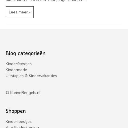
Leuke
Lees meer »
kinderpretparken
in
Nederland
–
Spelen
voor
Blog categorieën
alle
leeftijden
Kinderfeestjes
Kindermode
Uitstapjes & Kindervakanties
©
KleineBengels.nl
Shoppen
Kinderfeestjes
Alle Kinderkleding