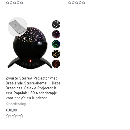
Waardering
Waardering
0
0
uit
uit
5
5
Zwarte Sterren Projector met
Draaiende Sterrenhemel – Deze
Draadloze Galaxy Projector is
een Populair LED Nachtlampje
voor baby’s en Kinderen
Kinderkleding
€
30,99
Waardering
0
uit