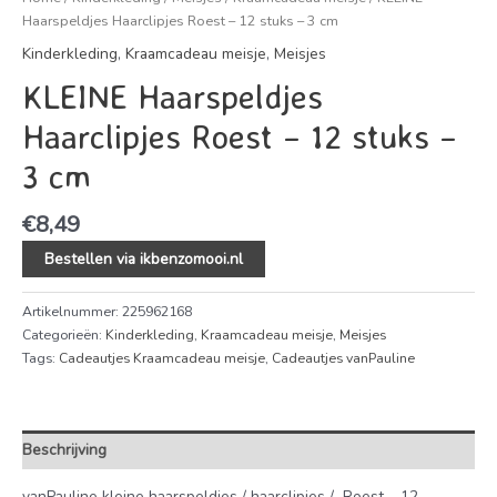
Haarspeldjes Haarclipjes Roest – 12 stuks – 3 cm
Kinderkleding
,
Kraamcadeau meisje
,
Meisjes
KLEINE Haarspeldjes
Haarclipjes Roest – 12 stuks –
3 cm
€
8,49
Bestellen via ikbenzomooi.nl
Artikelnummer:
225962168
Categorieën:
Kinderkleding
,
Kraamcadeau meisje
,
Meisjes
Tags:
Cadeautjes Kraamcadeau meisje
,
Cadeautjes vanPauline
Beschrijving
vanPauline kleine haarspeldjes / haarclipjes / Roest – 12