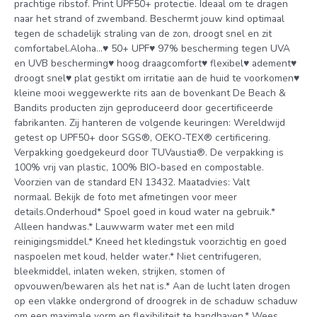
prachtige ribstof. Print UPF50+ protectie. Ideaal om te dragen
naar het strand of zwemband. Beschermt jouw kind optimaal
tegen de schadelijk straling van de zon, droogt snel en zit
comfortabel.Aloha…♥ 50+ UPF♥ 97% bescherming tegen UVA
en UVB bescherming♥ hoog draagcomfort♥ flexibel♥ adement♥
droogt snel♥ plat gestikt om irritatie aan de huid te voorkomen♥
kleine mooi weggewerkte rits aan de bovenkant De Beach &
Bandits producten zijn geproduceerd door gecertificeerde
fabrikanten. Zij hanteren de volgende keuringen: Wereldwijd
getest op UPF50+ door SGS®, OEKO-TEX® certificering.
Verpakking goedgekeurd door TUVaustia®. De verpakking is
100% vrij van plastic, 100% BIO-based en compostable.
Voorzien van de standard EN 13432. Maatadvies: Valt
normaal. Bekijk de foto met afmetingen voor meer
details.Onderhoud* Spoel goed in koud water na gebruik.*
Alleen handwas.* Lauwwarm water met een mild
reinigingsmiddel.* Kneed het kledingstuk voorzichtig en goed
naspoelen met koud, helder water.* Niet centrifugeren,
bleekmiddel, inlaten weken, strijken, stomen of
opvouwen/bewaren als het nat is.* Aan de lucht laten drogen
op een vlakke ondergrond of droogrek in de schaduw schaduw
om een maximale vorm en flexibiliteit te handhaven.* Wees