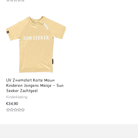
uit
5
Waardering
0
uit
5
UV Zwemshirt Korte Mouw
Kinderen Jongens Meisje – Sun
Seeker Zachtgeel
Kinderkleding
€
34,90
Waardering
0
uit
5