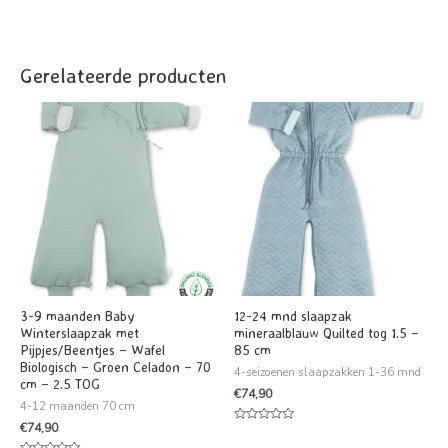
Gerelateerde producten
3-9 maanden Baby
12-24 mnd slaapzak
Winterslaapzak met
mineraalblauw Quilted tog 1.5 –
Pijpjes/Beentjes – Wafel
85 cm
Biologisch – Groen Celadon – 70
4-seizoenen slaapzakken 1-36 mnd
cm – 2.5 TOG
€
74,90
4-12 maanden 70 cm
€
74,90
Waardering
0