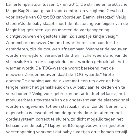
kamertemperatuur tussen 17 en 20°C. De slimme en praktische
Magic Bag® staat garant voor comfort en veiligheid. Geschikt
voor baby’s van 60 tot 80 cm.Voordelen Bemini slaapzak* Veilig
slapenAls de baby slaapt, moet de ritssluiting van pijpen van de
Magic bag gesloten zijn en moeten de voetjesopening
dichtgevouwen en gesloten zijn. Zo slaapt je kindje veilig.*
Afneembare mouwenOm het beste thermische comfort te
garanderen, zijn de mouwen afneembaar. Wanneer de mouwen
worden verwijderd, verandert de thermische weerstand van de
slaapzak. En kan de slaapzak dus ook worden gebruikt als het
warmer wordt. De TOG-waarde wordt berekend met de
mouwen. Zonder mouwen daalt de TOG-waarde.* Grote
openingDe opening aan de zijkant met een rits over de hele
lengte maakt het gemakkelijk om uw baby aan te kleden en te
verschonen.* Veilig voor gebruik in het autostoeltjeDankzij het
moduleerbare ritsysteem kan de onderkant van de slaapzak snel
worden omgevormd tot een slaapzak met of zonder benen. Dit
eigenschap is essentieel om de gordels door te laten en het
gordelsysteem correct te sluiten, zo dicht mogelijk tegen het
lichaam van de baby.* Happy feetDe opgevouwen en gesloten
voetenopening voorkomt dat baby’s voetjes eruit komen terwijl