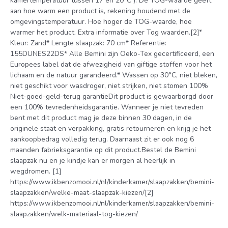
kamertemperatuur tussen 17 en 20°C ). De TOG-waarde geeft
aan hoe warm een product is, rekening houdend met de
omgevingstemperatuur. Hoe hoger de TOG-waarde, hoe
warmer het product. Extra informatie over Tog waarden.[2]*
Kleur: Zand* Lengte slaapzak: 70 cm* Referentie:
155DUNES22DS* Alle Bemini zijn Oeko-Tex gecertificeerd, een
Europees label dat de afwezigheid van giftige stoffen voor het
lichaam en de natuur garandeerd.* Wassen op 30°C, niet bleken,
niet geschikt voor wasdroger, niet strijken, niet stomen 100%
Niet-goed-geld-terug garantieDit product is gewaarborgd door
een 100% tevredenheidsgarantie. Wanneer je niet tevreden
bent met dit product mag je deze binnen 30 dagen, in de
originele staat en verpakking, gratis retourneren en krijg je het
aankoopbedrag volledig terug. Daarnaast zit er ook nog 6
maanden fabrieksgarantie op dit product.Bestel de Bemini
slaapzak nu en je kindje kan er morgen al heerlijk in
wegdromen. [1]
https://www.ikbenzomooi.nl/nl/kinderkamer/slaapzakken/bemini-
slaapzakken/welke-maat-slaapzak-kiezen/[2]
https://www.ikbenzomooi.nl/nl/kinderkamer/slaapzakken/bemini-
slaapzakken/welk-materiaal-tog-kiezen/