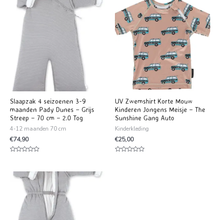
Slaapzak 4 seizoenen 3-9
UV Zwemshirt Korte Mouw
maanden Pady Dunes – Grijs
Kinderen Jongens Meisje – The
Streep – 70 cm – 2.0 Tog
Sunshine Gang Auto
4-12 maanden 70 cm
Kinderkleding
€
74,90
€
25,00
Waardering
Waardering
0
0
uit
uit
5
5