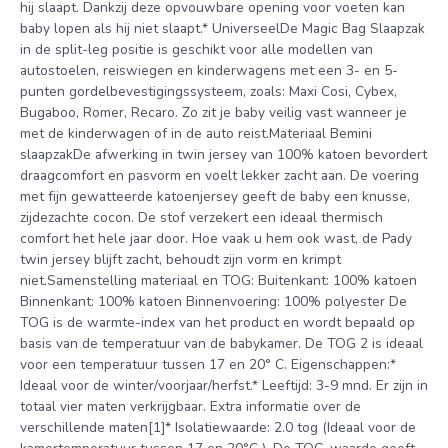
hij slaapt. Dankzij deze opvouwbare opening voor voeten kan
baby lopen als hij niet slaapt.* UniverseelDe Magic Bag Slaapzak
in de split-leg positie is geschikt voor alle modellen van
autostoelen, reiswiegen en kinderwagens met een 3- en 5-
punten gordelbevestigingssysteem, zoals: Maxi Cosi, Cybex,
Bugaboo, Romer, Recaro. Zo zit je baby veilig vast wanneer je
met de kinderwagen of in de auto reist.Materiaal Bemini
slaapzakDe afwerking in twin jersey van 100% katoen bevordert
draagcomfort en pasvorm en voelt lekker zacht aan. De voering
met fijn gewatteerde katoenjersey geeft de baby een knusse,
zijdezachte cocon. De stof verzekert een ideaal thermisch
comfort het hele jaar door. Hoe vaak u hem ook wast, de Pady
twin jersey blijft zacht, behoudt zijn vorm en krimpt
niet.Samenstelling materiaal en TOG: Buitenkant: 100% katoen
Binnenkant: 100% katoen Binnenvoering: 100% polyester De
TOG is de warmte-index van het product en wordt bepaald op
basis van de temperatuur van de babykamer. De TOG 2 is ideaal
voor een temperatuur tussen 17 en 20° C. Eigenschappen:*
Ideaal voor de winter/voorjaar/herfst.* Leeftijd: 3-9 mnd. Er zijn in
totaal vier maten verkrijgbaar. Extra informatie over de
verschillende maten[1]* Isolatiewaarde: 2.0 tog (Ideaal voor de