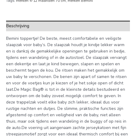
Tags:
Merken 4-12 maanden 70 cm
,
Merken Bemini
Beschrijving
Bemini toppertje! De beste, meest comfortabele en veiligste
slaapzak voor baby’s. De slaapzak houdt je kindje lekker warm
en is dankzij de gemakkelijke openingen te gebruiken in bedje,
tijdens een wandeling of in de autostoel. De slaapzak vervangt
een dekentje en laat je kind bewegen, slapen en spelen en
beschermt tegen de kou. De ritsen maken het gemakkelijk om
uw baby te verschonen. De benen zijn apart of samen te ritsen
en voor de voetjes kun je kiezen of je het sokje open of dicht
laat.De Magic Bag® is tot in de kleinste details bestudeerd en
ontworpen om de baby zoveel mogelijk comfort te geven. In
deze trappelzak voelt elke baby zich lekker, ideaal dus voor
rustige nachten en dutjes. De slimme, praktische functies zijn
afgestemd op comfort en veiligheid van de baby, niet alleen
thuis, maar ook tijdens een wandeling in de buggy of op reis in
de auto.De voering uit aangenaam zachte jerseykatoen met fijn
streepjesmotief zorgt voor een ideaal thermisch comfort bij een