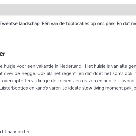
t Twentse landschap. Eén van de toplocaties op ons park! En dat 
er
fecte huisje voor een vakantie in Nederland. Het huisje is van alle
t over de Regge. Ook als het regent (en dat doet het soms ook in
t overkapte terras kun je de koeien zien grazen en heb je ’s avon
isterbootjes en kano’s varen. Je ideale
slow living
moment pak je
ht naar buiten