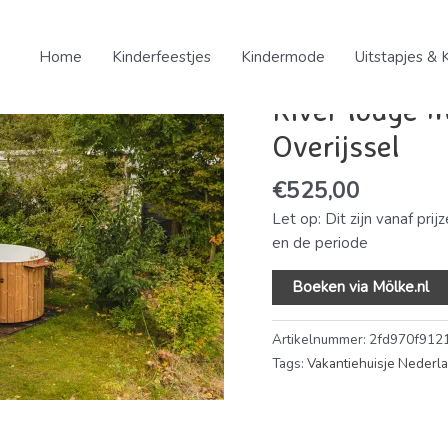
Home
/
Uitstapjes & Kinder
met hottub | 4 pers. Mölke i
Home
Kinderfeestjes
Kindermode
Uitstapjes & 
Overijssel
River lodge m
Overijssel
€
525,00
Let op: Dit zijn vanaf prij
en de periode
Boeken via Mölke.nl
Artikelnummer:
2fd970f912
Tags:
Vakantiehuisje Nederl