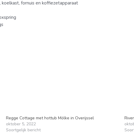
oelkast, fornuis en koffiezetapparaat
oxspring
gs
Regge Cottage met hottub Mölke in Overijssel
River
oktober 5, 2022
okto
Soortgelijk bericht
Soort