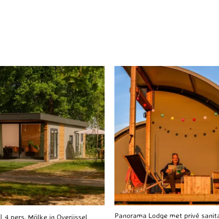
Panorama Lodge met privé sanita
| 4 pers. Mölke in Overijssel