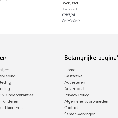
Overijssel
Overijssel
€
283,24
Waardering
0
uit
5
en
Belangrijke pagina
stjes
Home
erkleding
Gastartikel
leding
Adverteren
leding
Advertorial
s & Kindervakanties
Privacy Policy
or kinderen
Algemene voorwaarden
met kinderen
Contact
Samenwerkingen