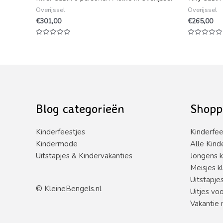
Overijssel
Overijssel
€
301,00
€
265,00
Waardering
Waardering
0
0
uit
uit
5
5
Blog categorieën
Shopp
Kinderfeestjes
Kinderfee
Kindermode
Alle Kind
Uitstapjes & Kindervakanties
Jongens k
Meisjes k
Uitstapje
©
KleineBengels.nl
Uitjes vo
Vakantie 