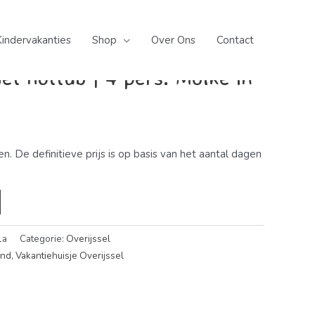
vakanties
/
Vakantie
/
Nederland
/
Overijssel
/ River lodge
n Overijssel
Kindervakanties
Shop
Over Ons
Contact
et hottub | 4 pers. Mölke in
zen. De definitieve prijs is op basis van het aantal dagen
1a
Categorie:
Overijssel
and
,
Vakantiehuisje Overijssel