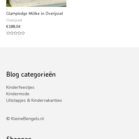
Glamplodge Mölke in Overijssel
Overijssel
€
188,04
Waardering
0
uit
5
Blog categorieën
Kinderfeestjes
Kindermode
Uitstapjes & Kindervakanties
©
KleineBengels.nl
Shoppen