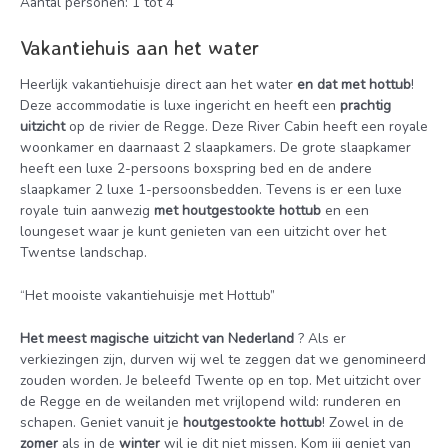
Aantal personen: 1 tot 4
Vakantiehuis aan het water
Heerlijk vakantiehuisje direct aan het water
en dat met hottub
!
Deze accommodatie is luxe ingericht en heeft een
prachtig
uitzicht
op de rivier de Regge. Deze River Cabin heeft een royale
woonkamer en daarnaast 2 slaapkamers. De grote slaapkamer
heeft een luxe 2-persoons boxspring bed en de andere
slaapkamer 2 luxe 1-persoonsbedden. Tevens is er een luxe
royale tuin aanwezig
met houtgestookte hottub
en een
loungeset waar je kunt genieten van een uitzicht over het
Twentse landschap.
“Het mooiste vakantiehuisje met Hottub”
Het meest magische uitzicht van Nederland
? Als er
verkiezingen zijn, durven wij wel te zeggen dat we genomineerd
zouden worden. Je beleefd Twente op en top. Met uitzicht over
de Regge en de weilanden met vrijlopend wild: runderen en
schapen. Geniet vanuit je
houtgestookte hottub
! Zowel in de
zomer
als in de
winter
wil je dit niet missen. Kom jij geniet van