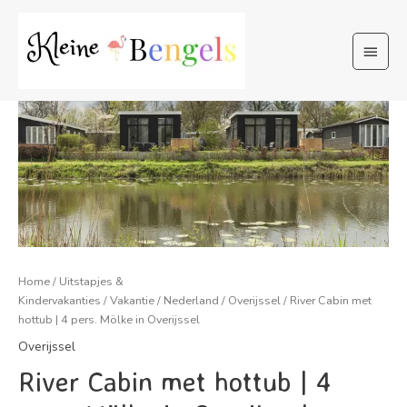
Ga
naar
Hoof
de
inhoud
Home
/
Uitstapjes &
Kindervakanties
/
Vakantie
/
Nederland
/
Overijssel
/ River Cabin met
hottub | 4 pers. Mölke in Overijssel
Overijssel
River Cabin met hottub | 4