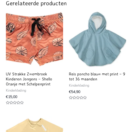
Gerelateerde producten
UV Strakke Zwembroek
Reis poncho blauw met print – 9
Kinderen Jongens – Shello
tot 36 maanden
Oranje met Schelpenprint
Kinderkleding
Kinderkleding
€
54,90
€
15,00
Waardering
0
Waardering
uit
0
5
uit
5