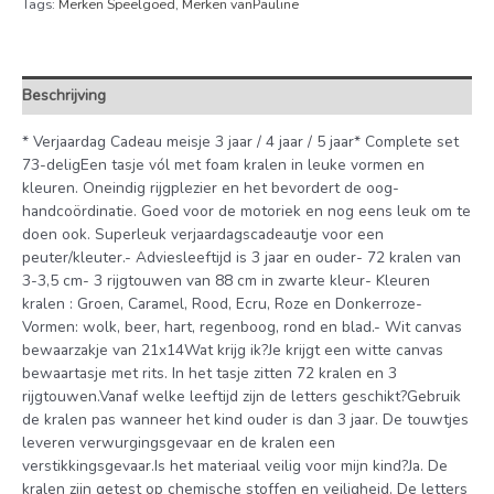
Tags:
Merken Speelgoed
,
Merken vanPauline
Beschrijving
* Verjaardag Cadeau meisje 3 jaar / 4 jaar / 5 jaar* Complete set
73-deligEen tasje vól met foam kralen in leuke vormen en
kleuren. Oneindig rijgplezier en het bevordert de oog-
handcoördinatie. Goed voor de motoriek en nog eens leuk om te
doen ook. Superleuk verjaardagscadeautje voor een
peuter/kleuter.- Adviesleeftijd is 3 jaar en ouder- 72 kralen van
3-3,5 cm- 3 rijgtouwen van 88 cm in zwarte kleur- Kleuren
kralen : Groen, Caramel, Rood, Ecru, Roze en Donkerroze-
Vormen: wolk, beer, hart, regenboog, rond en blad.- Wit canvas
bewaarzakje van 21x14Wat krijg ik?Je krijgt een witte canvas
bewaartasje met rits. In het tasje zitten 72 kralen en 3
rijgtouwen.Vanaf welke leeftijd zijn de letters geschikt?Gebruik
de kralen pas wanneer het kind ouder is dan 3 jaar. De touwtjes
leveren verwurgingsgevaar en de kralen een
verstikkingsgevaar.Is het materiaal veilig voor mijn kind?Ja. De
kralen zijn getest op chemische stoffen en veiligheid. De letters