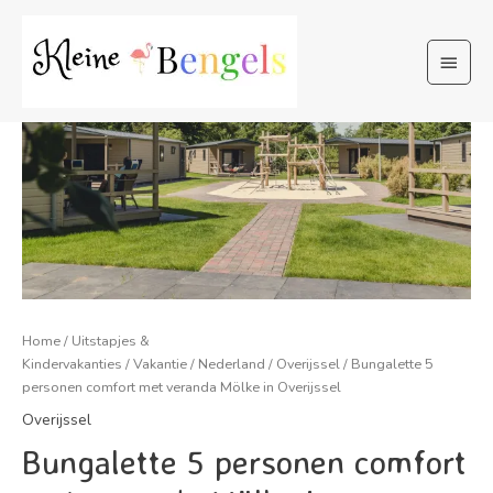
Ga
naar
Hoof
de
inhoud
Home
/
Uitstapjes &
Kindervakanties
/
Vakantie
/
Nederland
/
Overijssel
/ Bungalette 5
personen comfort met veranda Mölke in Overijssel
Overijssel
Bungalette 5 personen comfort