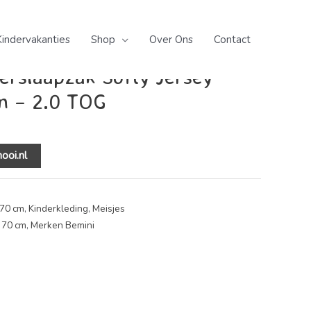
jes
/
4-12 maanden 70 cm
/ 3-9 mnd winterslaapzak Softy
0 TOG
Kindervakanties
Shop
Over Ons
Contact
derkleding
,
Meisjes
erslaapzak Softy Jersey
n – 2.0 TOG
ooi.nl
70 cm
,
Kinderkleding
,
Meisjes
 70 cm
,
Merken Bemini