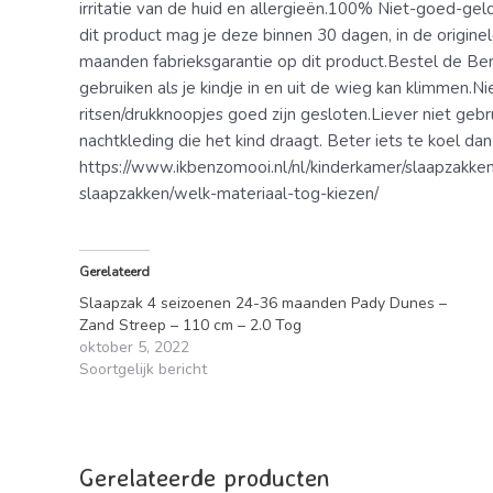
irritatie van de huid en allergieën.100% Niet-goed-g
dit product mag je deze binnen 30 dagen, in de originel
maanden fabrieksgarantie op dit product.Bestel de Bemi
gebruiken als je kindje in en uit de wieg kan klimmen.N
ritsen/drukknoopjes goed zijn gesloten.Liever niet g
nachtkleding die het kind draagt. Beter iets te koel d
https://www.ikbenzomooi.nl/nl/kinderkamer/slaapzakke
slaapzakken/welk-materiaal-tog-kiezen/
Gerelateerd
Slaapzak 4 seizoenen 24-36 maanden Pady Dunes –
Zand Streep – 110 cm – 2.0 Tog
oktober 5, 2022
Soortgelijk bericht
Gerelateerde producten