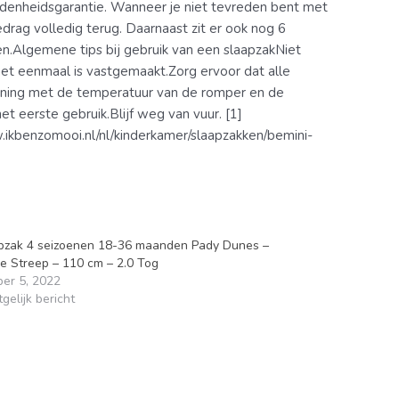
edenheidsgarantie. Wanneer je niet tevreden bent met
edrag volledig terug. Daarnaast zit er ook nog 6
en.Algemene tips bij gebruik van een slaapzakNiet
 het eenmaal is vastgemaakt.Zorg ervoor dat alle
kening met de temperatuur van de romper en de
t eerste gebruik.Blijf weg van vuur. [1]
.ikbenzomooi.nl/nl/kinderkamer/slaapzakken/bemini-
pzak 4 seizoenen 18-36 maanden Pady Dunes –
e Streep – 110 cm – 2.0 Tog
ber 5, 2022
gelijk bericht