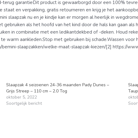
eld-terug garantieDit product is gewaarborgd door een 100% tevr
e staat en verpakking, gratis retourneren en krijg je het aankoopb
ni slaapzak nu en je kindje kan er morgen al heerlijk in wegdrom
iet gebruiken als het hoofd van het kind door de hals kan gaan als
ebruiken in combinatie met een ledikantdekbed of -deken. Houd re
an te warm aankleden.Stop met gebruiken bij schade.Wassen voor he
n/bemini-slaapzakken/welke-maat-slaapzak-kiezen/[2] https://www
Slaapzak 4 seizoenen 24-36 maanden Pady Dunes –
Slaa
Grijs Streep – 110 cm – 2.0 Tog
Taup
oktober 5, 2022
okto
Soortgelijk bericht
Soort