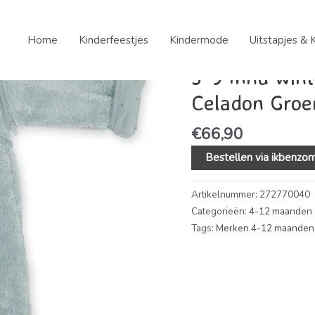
Home
/
Kinderkleding
/
Meis
Jersey Celadon Groen – 2.
Home
Kinderfeestjes
Kindermode
Uitstapjes & 
4-12 maanden 70 cm
,
Kin
3-9 mnd wint
Celadon Groe
€
66,90
Bestellen via ikbenzom
Artikelnummer:
272770040
Categorieën:
4-12 maanden 
Tags:
Merken 4-12 maanden