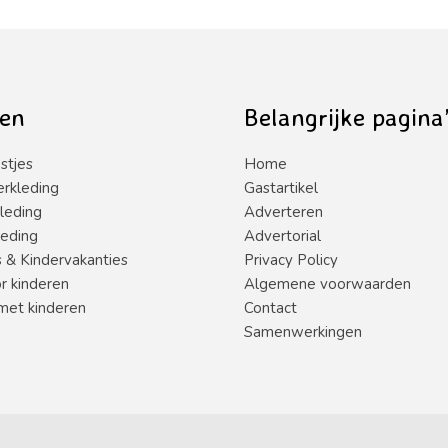
0
uit
5
en
Belangrijke pagina
stjes
Home
erkleding
Gastartikel
leding
Adverteren
leding
Advertorial
s & Kindervakanties
Privacy Policy
or kinderen
Algemene voorwaarden
met kinderen
Contact
Samenwerkingen