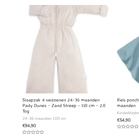
Slaapzak 4 seizoenen 24-36 maanden
Reis ponch
Pady Dunes – Zand Streep – 110 cm – 2.0
maanden
Tog
Kinderkledi
24-36 maanden 100 cm
€
54,90
€
94,90
Waardering
0
Waardering