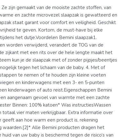
. Ze zijn gemaakt van de mooiste zachte stoffen, van
e warme en zachte microvezel slaapzak is gewatteerd en
zak staat garant voor comfort en veiligheid. Geschikt
rijheid te geven. Kortom, de must-have bij elke
tijdens het dutje.Voordelen Bemini slaapzak1.
n worden verwijderd, verandert de TOG van de
ijkant met een rits over de hele lengte maakt het
teem kun je de slaapzak met of zonder pijpjes/beentjes
mogelijk tegen het lichaam van de baby. 4. Met of
tappen te nemen of te houden zijn kleine voeten
eiswiegen en kinderwagens met een 3- en 5-punten
 een kinderwagen of auto reist.Eigenschappen Bemini
ft een aangenaam gevoel van warmte met een zachte
olyester Binnen: 100% katoen* Was instructiesWassen
n totaal vier maten verkrijgbaar. Extra informatie over
 geeft aan hoe warm een product is, rekening
 waarden.[2]* Alle Bemini producten dragen het
De huid van uw baby is beschermd tegen de risico’s van