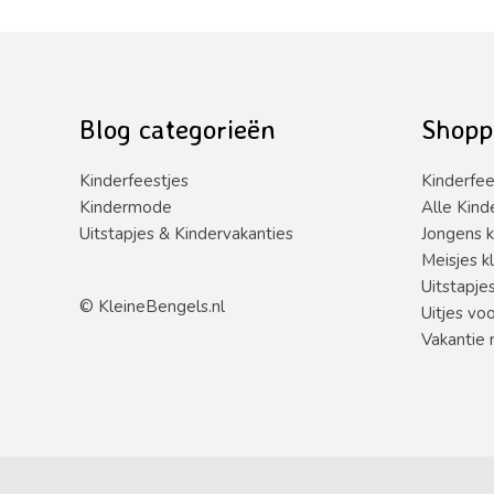
uit
0
5
uit
5
Blog categorieën
Shopp
Kinderfeestjes
Kinderfee
Kindermode
Alle Kind
Uitstapjes & Kindervakanties
Jongens k
Meisjes k
Uitstapje
©
KleineBengels.nl
Uitjes vo
Vakantie 