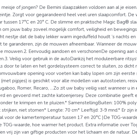
e meisje of jongen? De Bemini slaapzakken voldoen aan al je eisen
 kleintje. Zorgt voor gegarandeerd heel veel uren slaapcomfort. D
 tussen 17°C en 20° C. De slimme en praktische Magic Bag® slaap
 om jouw baby zoveel mogelijk comfort, veiligheid en bewegingsv
t nestje dat de baby lekker warm ingeduffeld houdt ’s nachts en 
te garanderen, zijn de mouwen afneembaar. Wanneer de mouwe
 mouwen.2. Eenvoudig aandoen en verschonenDe opening aan de z
.3. Veilig voor gebruik in de autoDankzij het moduleerbare ritsys
 door te laten en het gordelsysteem correct te sluiten, zo dicht 
omvouwbare opening voor voeten kan baby lopen om zijn eerste s
e (met pijpjes) is geschikt voor alle modellen van autostoelen, r
ugaboo, Romer, Recaro, …Zo zit uw baby veilig vast wanneer u in
teerd en gevoerd met zachte katoenjersey. Deze combinatie gee
ht zonder te krimpen en te pluizen.* SamenstellingBuiten: 100% p
 strijken, niet stomen* Lengte: 70 cm* Leeftijd: 3-9 mnd.* Er zijn i
eaal voor de kamertemperatuur tussen 17 en 20°C )De TOG-waarde
TOG-waarde, hoe warmer het product. Extra informatie over Tog
en vrij zijn van giftige producten voor het lichaam en de natuur. 