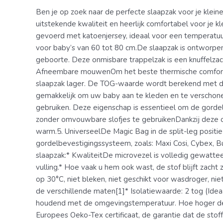
Ben je op zoek naar de perfecte slaapzak voor je klein
uitstekende kwaliteit en heerlijk comfortabel voor je
gevoerd met katoenjersey, ideaal voor een temperatuur
voor baby’s van 60 tot 80 cm.De slaapzak is ontworpen
geboorte. Deze onmisbare trappelzak is een knuffelzach
Afneembare mouwenOm het beste thermische comfort 
slaapzak lager. De TOG-waarde wordt berekend met de
gemakkelijk om uw baby aan te kleden en te verschonen
gebruiken. Deze eigenschap is essentieel om de gordels
zonder omvouwbare slofjes te gebruikenDankzij deze 
warm.5. UniverseelDe Magic Bag in de split-leg positi
gordelbevestigingssysteem, zoals: Maxi Cosi, Cybex, B
slaapzak:* KwaliteitDe microvezel is volledig gewat
vulling.* Hoe vaak u hem ook wast, de stof blijft zac
op 30°C, niet bleken, niet geschikt voor wasdroger, niet
de verschillende maten[1]* Isolatiewaarde: 2 tog (Id
houdend met de omgevingstemperatuur. Hoe hoger de 
Europees Oeko-Tex certificaat, de garantie dat de stoff