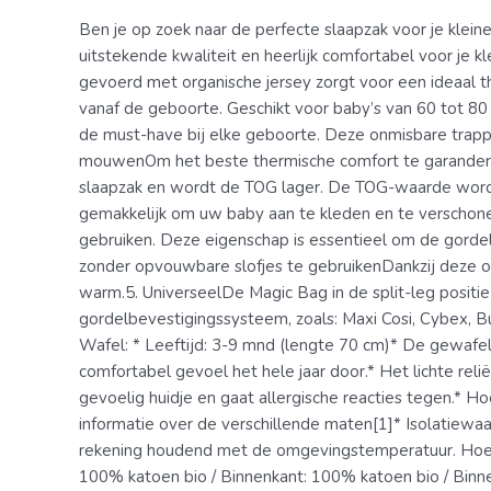
Ben je op zoek naar de perfecte slaapzak voor je klein
uitstekende kwaliteit en heerlijk comfortabel voor je 
gevoerd met organische jersey zorgt voor een ideaal 
vanaf de geboorte. Geschikt voor baby’s van 60 tot 80
de must-have bij elke geboorte. Deze onmisbare trappe
mouwenOm het beste thermische comfort te garander
slaapzak en wordt de TOG lager. De TOG-waarde wordt 
gemakkelijk om uw baby aan te kleden en te verschonen
gebruiken. Deze eigenschap is essentieel om de gordels
zonder opvouwbare slofjes te gebruikenDankzij deze o
warm.5. UniverseelDe Magic Bag in de split-leg positi
gordelbevestigingssysteem, zoals: Maxi Cosi, Cybex, B
Wafel: * Leeftijd: 3-9 mnd (lengte 70 cm)* De gewafel
comfortabel gevoel het hele jaar door.* Het lichte reli
gevoelig huidje en gaat allergische reacties tegen.* Hoe
informatie over de verschillende maten[1]* Isolatiew
rekening houdend met de omgevingstemperatuur. Hoe h
100% katoen bio / Binnenkant: 100% katoen bio / Binne