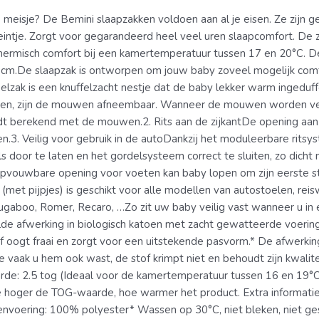
e meisje? De Bemini slaapzakken voldoen aan al je eisen. Ze zijn 
kleintje. Zorgt voor gegarandeerd heel veel uren slaapcomfort. De
thermisch comfort bij een kamertemperatuur tussen 17 en 20°C. D
 cm.De slaapzak is ontworpen om jouw baby zoveel mogelijk comfo
lzak is een knuffelzacht nestje dat de baby lekker warm ingeduffe
en, zijn de mouwen afneembaar. Wanneer de mouwen worden ver
berekend met de mouwen.2. Rits aan de zijkantDe opening aan de
.3. Veilig voor gebruik in de autoDankzij het moduleerbare ritsys
 door te laten en het gordelsysteem correct te sluiten, zo dicht 
pvouwbare opening voor voeten kan baby lopen om zijn eerste st
e (met pijpjes) is geschikt voor alle modellen van autostoelen, r
ugaboo, Romer, Recaro, …Zo zit uw baby veilig vast wanneer u in
de afwerking in biologisch katoen met zacht gewatteerde voering
ëf oogt fraai en zorgt voor een uitstekende pasvorm.* De afwerkin
 vaak u hem ook wast, de stof krimpt niet en behoudt zijn kwaliteit.
aarde: 2.5 tog (Ideaal voor de kamertemperatuur tussen 16 en 19
oger de TOG-waarde, hoe warmer het product. Extra informatie 
nvoering: 100% polyester* Wassen op 30°C, niet bleken, niet gesch