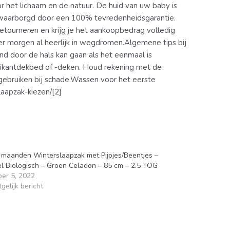
or het lichaam en de natuur. De huid van uw baby is
 gewaarborgd door een 100% tevredenheidsgarantie.
retourneren en krijg je het aankoopbedrag volledig
 er morgen al heerlijk in wegdromen.Algemene tips bij
ind door de hals kan gaan als het eenmaal is
edikantdekbed of -deken. Houd rekening met de
gebruiken bij schade.Wassen voor het eerste
laapzak-kiezen/[2]
 maanden Winterslaapzak met Pijpjes/Beentjes –
l Biologisch – Groen Celadon – 85 cm – 2.5 TOG
ber 5, 2022
gelijk bericht