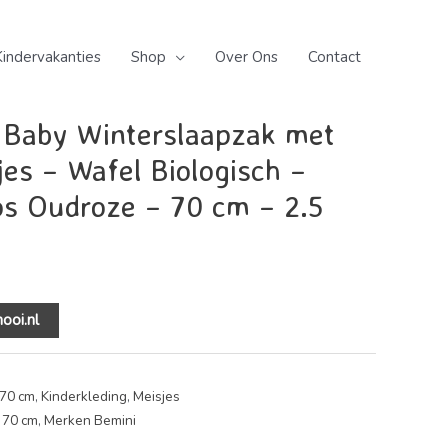
jes
/
4-12 maanden 70 cm
/ 3-9 maanden Baby
/Beentjes – Wafel Biologisch – Indiaanse Roos Oudroze – 70
Kindervakanties
Shop
Over Ons
Contact
derkleding
,
Meisjes
Baby Winterslaapzak met
jes – Wafel Biologisch –
os Oudroze – 70 cm – 2.5
ooi.nl
70 cm
,
Kinderkleding
,
Meisjes
 70 cm
,
Merken Bemini