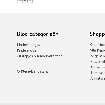
Waardering
0
Waardering
uit
0
5
uit
5
Blog categorieën
Shopp
Kinderfeestjes
Kinderfee
Kindermode
Alle Kind
Uitstapjes & Kindervakanties
Jongens k
Meisjes k
Uitstapje
©
KleineBengels.nl
Uitjes vo
Vakantie 