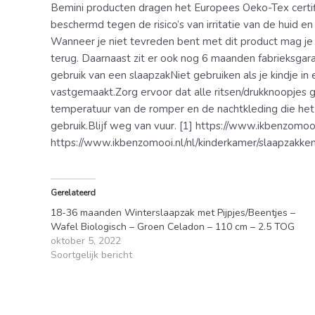
Bemini producten dragen het Europees Oeko-Tex certifica
beschermd tegen de risico’s van irritatie van de huid
Wanneer je niet tevreden bent met dit product mag je d
terug. Daarnaast zit er ook nog 6 maanden fabrieksgara
gebruik van een slaapzakNiet gebruiken als je kindje in
vastgemaakt.Zorg ervoor dat alle ritsen/drukknoopjes 
temperatuur van de romper en de nachtkleding die het 
gebruik.Blijf weg van vuur. [1] https://www.ikbenzomo
https://www.ikbenzomooi.nl/nl/kinderkamer/slaapzakke
Gerelateerd
18-36 maanden Winterslaapzak met Pijpjes/Beentjes –
Wafel Biologisch – Groen Celadon – 110 cm – 2.5 TOG
oktober 5, 2022
Soortgelijk bericht