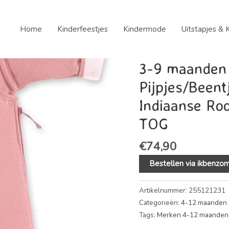
Home
/
Kinderkleding
/
Meis
Winterslaapzak met Pijpjes
Home
Kinderfeestjes
Kindermode
Uitstapjes & 
cm – 2.5 TOG
4-12 maanden 70 cm
,
Kin
3-9 maanden 
Pijpjes/Beent
Indiaanse Ro
TOG
€
74,90
Bestellen via ikbenzom
Artikelnummer:
255121231
Categorieën:
4-12 maanden 
Tags:
Merken 4-12 maanden