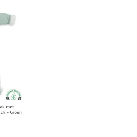
zak met
sch – Groen