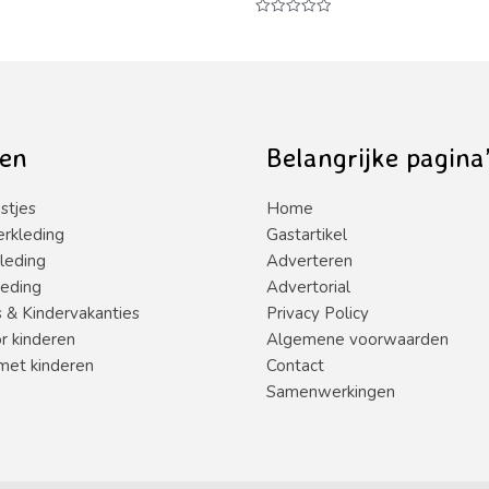
Waardering
0
uit
5
en
Belangrijke pagina
stjes
Home
erkleding
Gastartikel
leding
Adverteren
leding
Advertorial
s & Kindervakanties
Privacy Policy
or kinderen
Algemene voorwaarden
met kinderen
Contact
Samenwerkingen