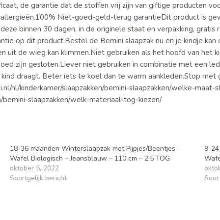
at, de garantie dat de stoffen vrij zijn van giftige producten vo
 en allergieën.100% Niet-goed-geld-terug garantieDit product is
eze binnen 30 dagen, in de originele staat en verpakking, gratis 
ntie op dit product.Bestel de Bemini slaapzak nu en je kindje kan
 en uit de wieg kan klimmen.Niet gebruiken als het hoofd van het k
goed zijn gesloten.Liever niet gebruiken in combinatie met een l
kind draagt. Beter iets te koel dan te warm aankleden.Stop met 
oi.nl/nl/kinderkamer/slaapzakken/bemini-slaapzakken/welke-maat-s
n/bemini-slaapzakken/welk-materiaal-tog-kiezen/
18-36 maanden Winterslaapzak met Pijpjes/Beentjes –
9-24
Wafel Biologisch – Jeansblauw – 110 cm – 2.5 TOG
Wafe
oktober 5, 2022
okto
Soortgelijk bericht
Soort