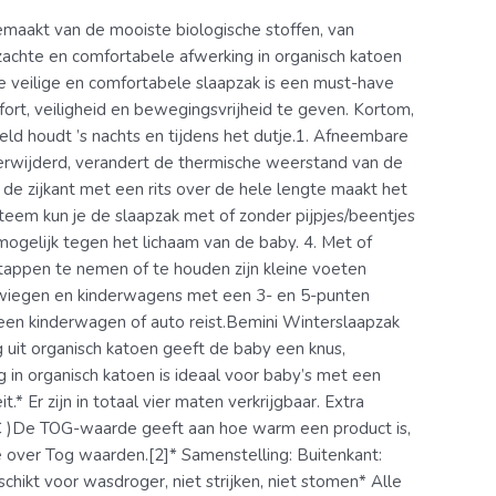
gemaakt van de mooiste biologische stoffen, van
 zachte en comfortabele afwerking in organisch katoen
e veilige en comfortabele slaapzak is een must-have
rt, veiligheid en bewegingsvrijheid te geven. Kortom,
ld houdt ’s nachts en tijdens het dutje.1. Afneembare
wijderd, verandert de thermische weerstand van de
 zijkant met een rits over de hele lengte maakt het
teem kun je de slaapzak met of zonder pijpjes/beentjes
mogelijk tegen het lichaam van de baby. 4. Met of
appen te nemen of te houden zijn kleine voeten
eiswiegen en kinderwagens met een 3- en 5-punten
 een kinderwagen of auto reist.Bemini Winterslaapzak
 uit organisch katoen geeft de baby een knus,
g in organisch katoen is ideaal voor baby’s met een
* Er zijn in totaal vier maten verkrijgbaar. Extra
°C )De TOG-waarde geeft aan hoe warm een product is,
over Tog waarden.[2]* Samenstelling: Buitenkant:
ikt voor wasdroger, niet strijken, niet stomen* Alle