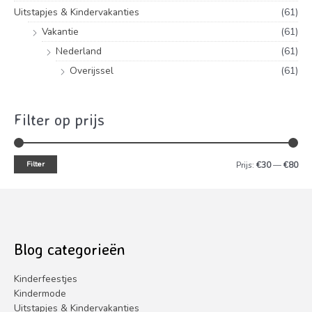
Uitstapjes & Kindervakanties
(61)
Vakantie
(61)
Nederland
(61)
Overijssel
(61)
Filter op prijs
Filter
M
M
Prijs:
€30
—
€80
i
a
n
x
.
.
p
p
Blog categorieën
r
r
Kinderfeestjes
i
i
Kindermode
j
j
Uitstapjes & Kindervakanties