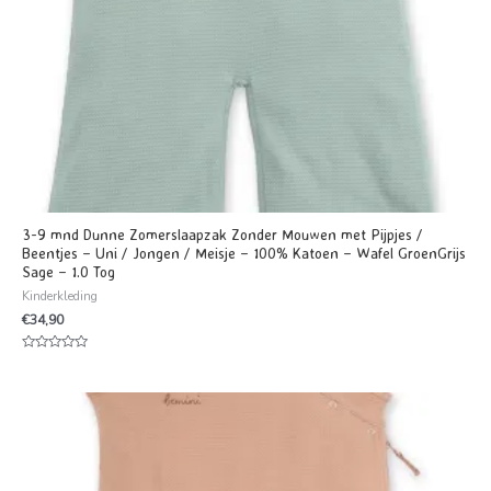
3-9 mnd Dunne Zomerslaapzak Zonder Mouwen met Pijpjes /
Beentjes – Uni / Jongen / Meisje – 100% Katoen – Wafel GroenGrijs
Sage – 1.0 Tog
Kinderkleding
€
34,90
Waardering
0
uit
5