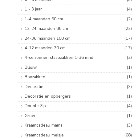
a
1 - 3 jaar
(4)
r
1-4 maanden 60 cm
(2)
:
12-24 maanden 85 cm
(22)
24-36 maanden 100 cm
(17)
4-12 maanden 70 cm
(17)
4-seizoenen slaapzakken 1-36 mnd
(2)
Blauw
(1)
Boxzakken
(1)
Decoratie
(3)
Decoratie en opbergers
(1)
Double Zip
(4)
Groen
(1)
Kraamcadeau mama
(3)
Kraamcadeau meisje
(68)