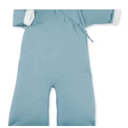
Waardering
0
uit
5