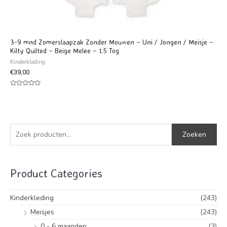
3-9 mnd Zomerslaapzak Zonder Mouwen – Uni / Jongen / Meisje –
Kilty Quilted – Beige Melee – 1.5 Tog
Kinderkleding
€
39,00
Waardering
0
uit
5
Z
Zoeken
o
e
k
Product Categories
e
Kinderkleding
(243)
n
n
Meisjes
(243)
a
0 - 6 maanden
(3)