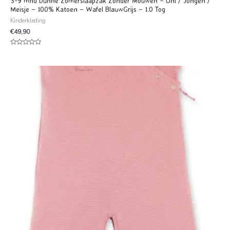
3-9 mnd Dunne Zomerslaapzak Zonder Mouwen – Uni / Jongen /
Meisje – 100% Katoen – Wafel BlauwGrijs – 1.0 Tog
Kinderkleding
€
49,90
Waardering
0
uit
5