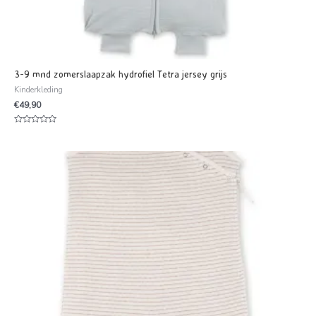
3-9 mnd zomerslaapzak hydrofiel Tetra jersey grijs
Kinderkleding
€
49,90
Waardering
0
uit
5