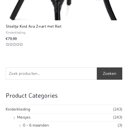
Stoeltje Kind Ava Zwart met Riet
Kinderkleding
€
79,99
Waardering
0
uit
5
Z
Zoeken
o
e
k
Product Categories
e
Kinderkleding
(243)
n
n
Meisjes
(243)
a
0 - 6 maanden
(3)