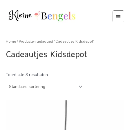
Ga
naar
Hoof
de
inhoud
Home
/ Producten getagged “Cadeautjes Kidsdepot”
Cadeautjes Kidsdepot
Toont alle 3 resultaten