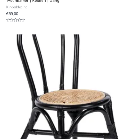
Woonkamer | Keuken | Gang
Kinderkleding
€
89,00
Waardering
0
uit
5