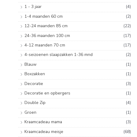
a
1 - 3 jaar
(4)
r
1-4 maanden 60 cm
(2)
:
12-24 maanden 85 cm
(22)
24-36 maanden 100 cm
(17)
4-12 maanden 70 cm
(17)
4-seizoenen slaapzakken 1-36 mnd
(2)
Blauw
(1)
Boxzakken
(1)
Decoratie
(3)
Decoratie en opbergers
(1)
Double Zip
(4)
Groen
(1)
Kraamcadeau mama
(3)
Kraamcadeau meisje
(68)