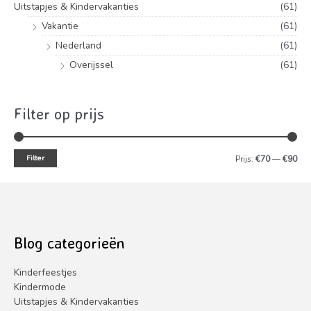
Uitstapjes & Kindervakanties
(61)
Vakantie
(61)
Nederland
(61)
Overijssel
(61)
Filter op prijs
Filter
M
M
Prijs:
€70
—
€90
i
a
n
x
.
.
p
p
Blog categorieën
r
r
Kinderfeestjes
i
i
Kindermode
j
j
Uitstapjes & Kindervakanties