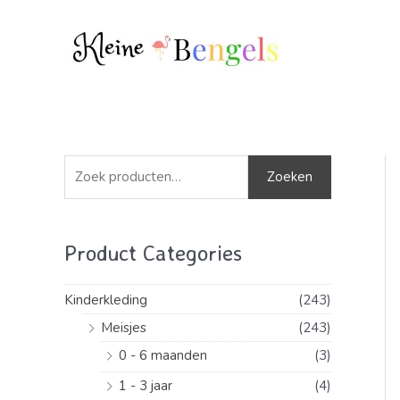
Ga
naar
de
inhoud
Z
Zoeken
o
e
Product Categories
k
e
Kinderkleding
(243)
n
Meisjes
(243)
n
0 - 6 maanden
(3)
a
a
1 - 3 jaar
(4)