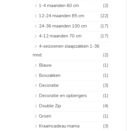
r
1-4 maanden 60 cm
(2)
:
12-24 maanden 85 cm
(22)
24-36 maanden 100 cm
(17)
4-12 maanden 70 cm
(17)
4-seizoenen slaapzakken 1-36
mnd
(2)
Blauw
(1)
Boxzakken
(1)
Decoratie
(3)
Decoratie en opbergers
(1)
Double Zip
(4)
Groen
(1)
Kraamcadeau mama
(3)