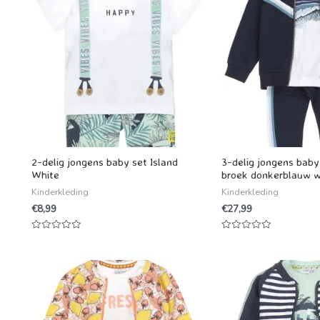
2-delig jongens baby set Island
3-delig jongens baby 
White
broek donkerblauw w
Kinderkleding
Kinderkleding
€
8,99
€
27,99
Waardering
Waardering
0
0
uit
uit
5
5