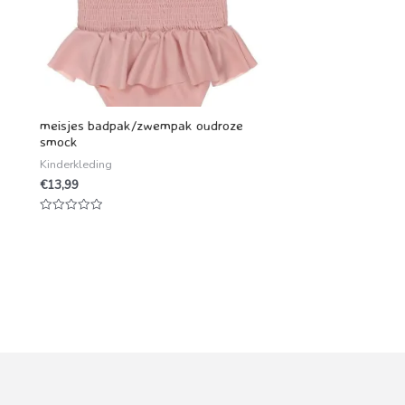
meisjes badpak/zwempak oudroze
smock
Kinderkleding
€
13,99
Waardering
0
uit
5