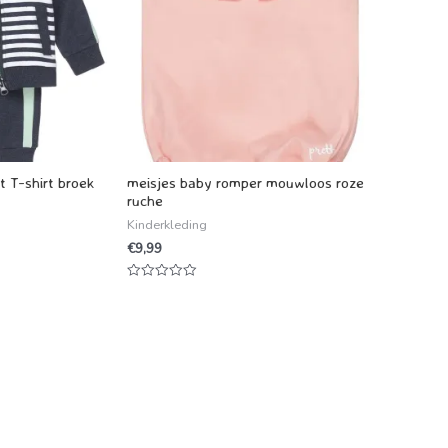
t T-shirt broek
meisjes baby romper mouwloos roze
ruche
Kinderkleding
€
9,99
Waardering
0
uit
5