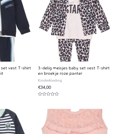
set vest T-shirt
3-delig meisjes baby set vest T-shirt
it
en broekje roze panter
Kinderkleding
€
34,00
Waardering
0
uit
5