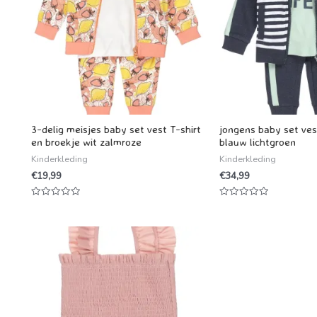
3-delig meisjes baby set vest T-shirt
jongens baby set ves
en broekje wit zalmroze
blauw lichtgroen
Kinderkleding
Kinderkleding
€
19,99
€
34,99
Waardering
Waardering
0
0
uit
uit
5
5