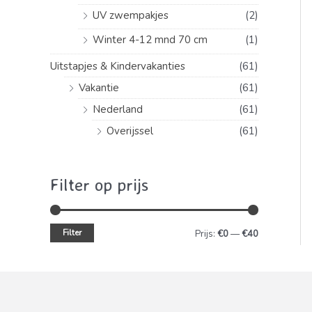
UV zwempakjes
(2)
Winter 4-12 mnd 70 cm
(1)
Uitstapjes & Kindervakanties
(61)
Vakantie
(61)
Nederland
(61)
Overijssel
(61)
Filter op prijs
Filter
M
M
Prijs:
€0
—
€40
i
a
n
x
.
.